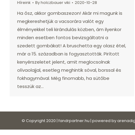
Híreink
By
holczbauer viki
2020-10-28
Ha ősz, akkor gombaszezon! Akár mi magunk is
megkereshetjük a vacsorára valót egy
élményekkel teli kirándulás közben, ám ilyenkor
minden esetben fontos bevizsgáltatni a
szedett gombákat! A bruschetta egy olasz étel,
már a 15. században is fogyasztották. Pirított
kenyérszeletet jelent, amit meglocsolnak
olívaolajjal, esetleg meghintik sóval, borssal és
fokhagymával. Még finomabb, ha sütőbe
tesszük az…
© Copyright 2020 | fandrpartner.hu | powered by
arenadig