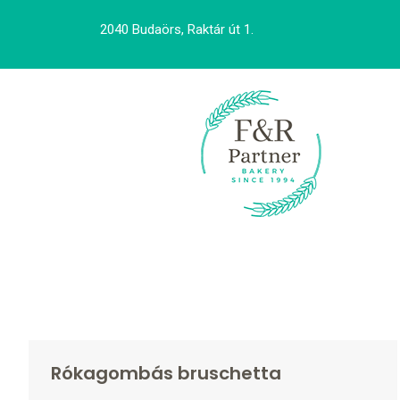
2040 Budaörs, Raktár út 1.
Rókagombás bruschetta