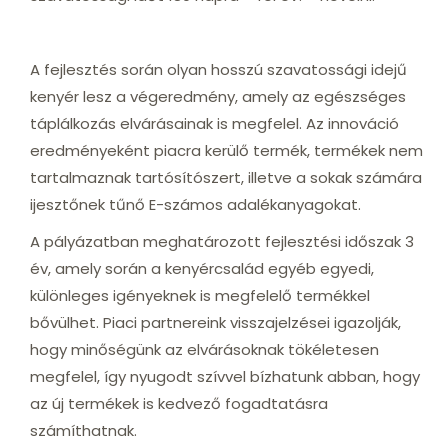
A fejlesztés során olyan hosszú szavatossági idejű
kenyér lesz a végeredmény, amely az egészséges
táplálkozás elvárásainak is megfelel. Az innováció
eredményeként piacra kerülő termék, termékek nem
tartalmaznak tartósítószert, illetve a sokak számára
ijesztőnek tűnő E-számos adalékanyagokat.
A pályázatban meghatározott fejlesztési időszak 3
év, amely során a kenyércsalád egyéb egyedi,
különleges igényeknek is megfelelő termékkel
bővülhet. Piaci partnereink visszajelzései igazolják,
hogy minőségünk az elvárásoknak tökéletesen
megfelel, így nyugodt szívvel bízhatunk abban, hogy
az új termékek is kedvező fogadtatásra
számíthatnak.