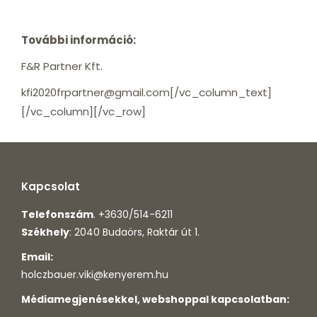
További információ:
F&R Partner Kft.
kfi2020frpartner@gmail.com[/vc_column_text]
[/vc_column][/vc_row]
Kapcsolat
Telefonszám
. +3630/514-6211
Székhely
: 2040 Budaörs, Raktár út 1.
Email:
holczbauer.viki@kenyerem.hu
Médiamegjenésekkel, webshoppal kapcsolatban: