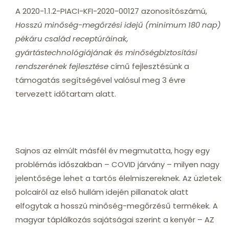
A 2020-1.1.2-PIACI-KFI-2020-00127 azonosítószámú,
Hosszú minőség-megőrzési idejű (minimum 180 nap)
pékáru család receptúráinak,
gyártástechnológiájának és minőségbiztosítási
rendszerének fejlesztése
című fejlesztésünk a
támogatás segítségével valósul meg 3 évre
tervezett időtartam alatt.
Sajnos az elmúlt másfél év megmutatta, hogy egy
problémás időszakban – COVID járvány – milyen nagy
jelentősége lehet a tartós élelmiszereknek. Az üzletek
polcairól az első hullám idején pillanatok alatt
elfogytak a hosszú minőség-megőrzésű termékek. A
magyar táplálkozás sajátságai szerint a kenyér – AZ