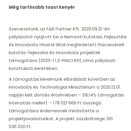
Még tartósabb toast kenyér
Szervezetünk, az F&R Partner Kft. 2020.09.21-én
pályázatot nyújtott be a Nemzeti Kutatási, Fejlesztési
és Innovációs Hivatal által meghirdetett Piacvezérelt
kutatás-fejleszési és innovációs projektek
támogatása (2020-1.1.2-PIACI KFI) című pályázati
konstrukció keretében.
A támogatási kérelmünk elbírálását követően az
Innovációs és Technológiai Minisztérium a 2020.12.01.
napján kelt döntés értelmében – 59,14% támogatási
intenzitás mellett – 178 021 666 Ft összegű
támogatásra érdemesnek minősítette a
projektjavaslatunkat. A projekt összköltsége 301
036 020 Ft.