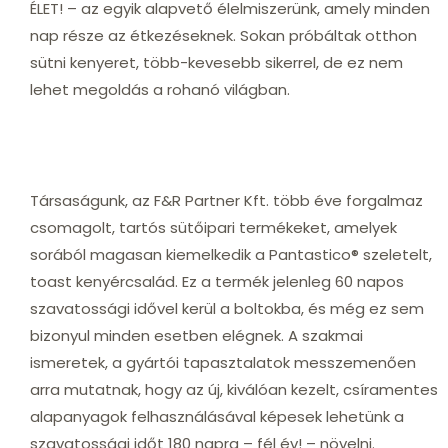
ÉLET! – az egyik alapvető élelmiszerünk, amely minden
nap része az étkezéseknek. Sokan próbáltak otthon
sütni kenyeret, több-kevesebb sikerrel, de ez nem
lehet megoldás a rohanó világban.
Társaságunk, az F&R Partner Kft. több éve forgalmaz
csomagolt, tartós sütőipari termékeket, amelyek
sorából magasan kiemelkedik a Pantastico® szeletelt,
toast kenyércsalád. Ez a termék jelenleg 60 napos
szavatossági idővel kerül a boltokba, és még ez sem
bizonyul minden esetben elégnek. A szakmai
ismeretek, a gyártói tapasztalatok messzemenően
arra mutatnak, hogy az új, kiválóan kezelt, csíramentes
alapanyagok felhasználásával képesek lehetünk a
szavatossági időt 180 napra – fél év! – növelni.