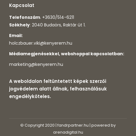
Kapcsolat
Telefonszám
. +3630/514-6211
Székhely
: 2040 Budaörs, Raktár út 1.
Email:
holczbauer.viki@kenyerem.hu
Médiamegjenésekkel, webshoppal kapcsolatban:
marketing@kenyerem.hu
A weboldalon feltüntetett képek szerzői
jogvédelem alatt állnak, felhasználásuk
engedélyköteles.
© Copyright 2020 | fandrpartner.hu | powered by
arenadigital.hu