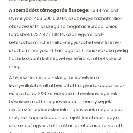
A szerződött támogatás összege
: 1,644 milliárd
Ft, melyből 406 500 000 Ft, azaz négyszázhatmillió-
ötszázezer Ft összegű támogatás európai uniós
forrásból, 1 237 477 138 Ft, azaz egymilliárd-
kétszázharminchétmillió-négyszázhetvenhétezer-
százharmincnyolc Ft támogatás finanszírozása pedig
hazai központi költségvetési előirányzatból valósul
meg.
A fejlesztés célja a kislángi telephelyen a
leányvállalatok által beindított új gyártókapacitások
és ezáltal az F&R kereskedelmi tevékenységének
bővülése miatt megnövekedett mennyiségek
raktározási és kereskedelmi igényeinek megoldása,
melyhez kapcsolódóan a projekt keretében egy új,
száraz és fagyasztott raktár létrehozása tervezett.