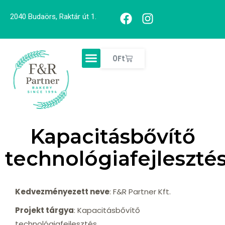
2040 Budaörs, Raktár út 1.
0
Ft
Kapacitásbővítő
technológiafejleszté
Kedvezményezett neve
: F&R Partner Kft.
Projekt tárgya
: Kapacitásbővítő
technológiafejlesztés