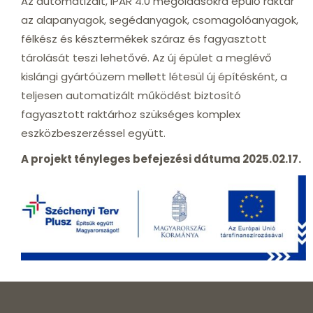
Az automatizált, IPAR 4.0 megoldásokra épülő raktár
az alapanyagok, segédanyagok, csomagolóanyagok,
félkész és késztermékek száraz és fagyasztott
tárolását teszi lehetővé. Az új épület a meglévő
kislángi gyártóüzem mellett létesül új építésként, a
teljesen automatizált működést biztosító
fagyasztott raktárhoz szükséges komplex
eszközbeszerzéssel együtt.
A projekt tényleges befejezési dátuma 2025.02.17.