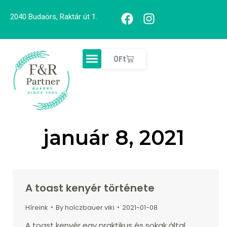
2040 Budaörs, Raktár út 1.
0
Ft
január 8, 2021
A toast kenyér története
Híreink
By
holczbauer viki
2021-01-08
A toast kenyér egy praktikus és sokak által