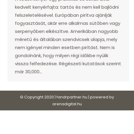
kedvelt kenyérfajta: tartós és nem kell bajlódni
felszeletelésével. Európában pirítva ajánlják
fogyasztását, akár erre alkalmas sütőben vagy
serpenyőben elkészítve. Amerikában nagyobb
méretű és általában szendvicsek alapja, mely
nem igényel minden esetben pirítást. Nem is
gondolnánk, hogy milyen régi időkbe nyúlik
vissza felfedezése. Régészeti kutatások szerint
már 30,000…
© Copyright 2020 | fandrpartner.hu | powered by
arenadigital.hu