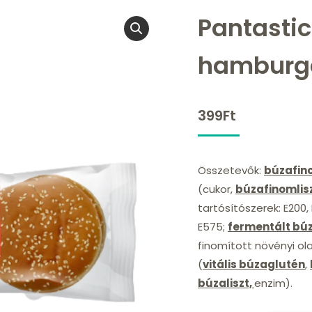
Pantasti
hamburge
399
Ft
Összetevők:
búzafin
(cukor,
búzafinomlis
tartósítószerek: E200
E575;
fermentált búz
finomított növényi ol
(
vitális búzaglutén
,
búzaliszt,
enzim).