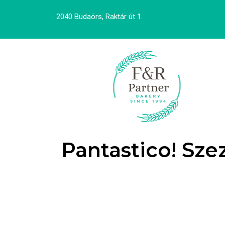
2040 Budaörs, Raktár út 1.
Pantastico! Sz