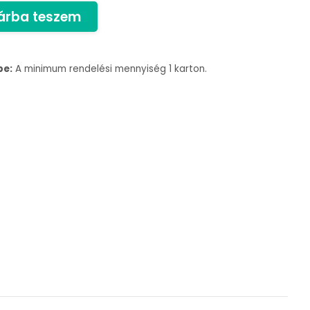
árba teszem
be:
A minimum rendelési mennyiség 1 karton.