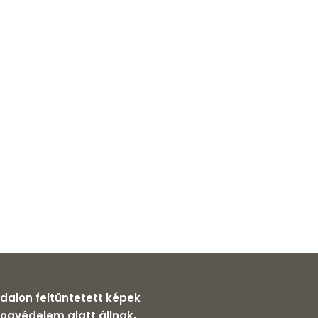
dalon feltüntetett képek
 jogvédelem alatt állnak,