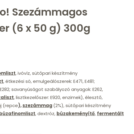
co! Szezámmagos
r (6 x 50 g) 300g
omliszt
, ivóvíz, sütőpari készítmény
zt
, étkezési só, emulgeálószerek: E471, E481;
, E282; savanyúságot szabályozó anyagok: E262,
aliszt
, lisztkezelőszer: E920, enzimek), élesztő,
aj (repce
),
szezámmag
(2%), sütőpari készítmény
búzafinomliszt
, dextróz,
búzakeményítő
,
fermentált