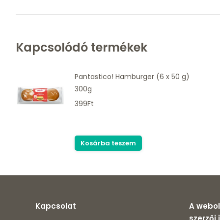
Kapcsolódó termékek
Pantastico! Hamburger (6 x 50 g)
300g
399
Ft
Kosárba teszem
Kapcsolat
A webol
szerzői