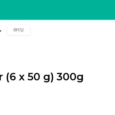
0
Ft
(6 x 50 g) 300g