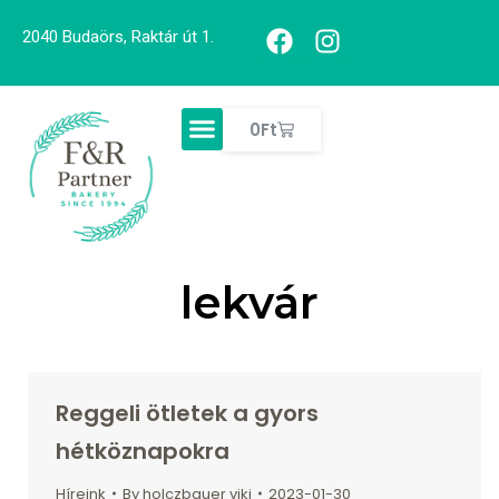
2040 Budaörs, Raktár út 1.
0
Ft
lekvár
Reggeli ötletek a gyors
hétköznapokra
Híreink
By
holczbauer viki
2023-01-30