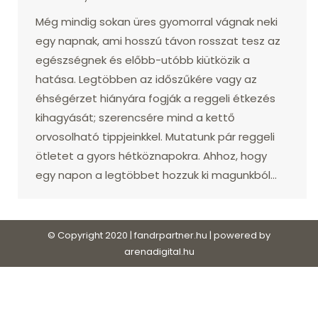
Még mindig sokan üres gyomorral vágnak neki
egy napnak, ami hosszú távon rosszat tesz az
egészségnek és előbb-utóbb kiütközik a
hatása. Legtöbben az időszűkére vagy az
éhségérzet hiányára fogják a reggeli étkezés
kihagyását; szerencsére mind a kettő
orvosolható tippjeinkkel. Mutatunk pár reggeli
ötletet a gyors hétköznapokra. Ahhoz, hogy
egy napon a legtöbbet hozzuk ki magunkból…
© Copyright 2020 | fandrpartner.hu | powered by
arenadigital.hu