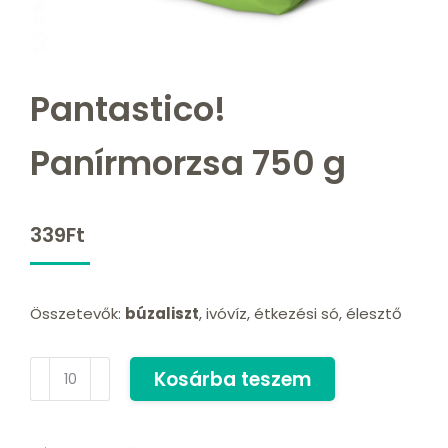
Pantastico!
Panírmorzsa 750 g
339
Ft
Összetevők:
búzaliszt
, ivóvíz, étkezési só, élesztő
Kosárba teszem