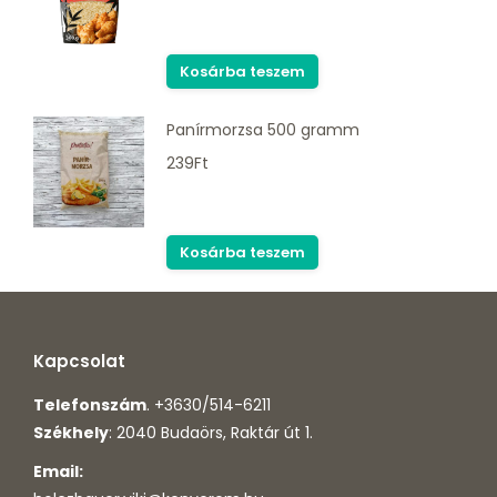
Kosárba teszem
Panírmorzsa 500 gramm
239
Ft
Kosárba teszem
Kapcsolat
Telefonszám
. +3630/514-6211
Székhely
: 2040 Budaörs, Raktár út 1.
Email: