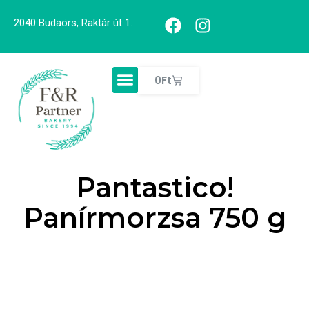
2040 Budaörs, Raktár út 1.
0
Ft
Pantastico!
Panírmorzsa 750 g