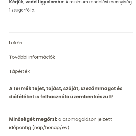
Kérjük, vedd figyelembe:
A minimum rendelési mennyiség
1 zsugorfólia.
Leírás
További információk
Tápérték
A termék tejet, tojást, szóját, szezámmagot és
dióféléket is felhasználó üzemben készült!
Minőségét megőrzi:
a csomagoláson jelzett
időpontig (nap/hónap/év).