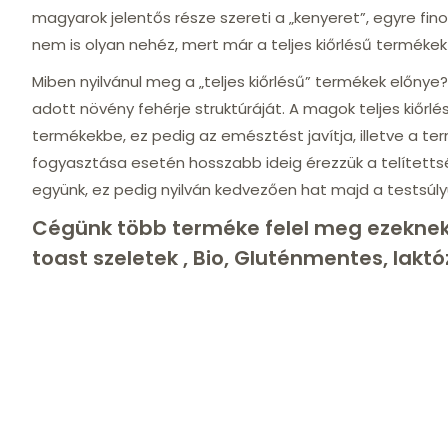
magyarok jelentős része szereti a „kenyeret”, egyre fin
nem is olyan nehéz, mert már a teljes kiőrlésű terméke
Miben nyilvánul meg a „teljes kiőrlésű” termékek előnye?
adott növény fehérje struktúráját. A magok teljes kiőr
termékekbe, ez pedig az emésztést javítja, illetve a ter
fogyasztása esetén hosszabb ideig érezzük a telítetts
együnk, ez pedig nyilván kedvezően hat majd a testsúly
Cégünk több terméke felel meg ezeknek
toast szeletek
,
Bio, Gluténmentes, laktó