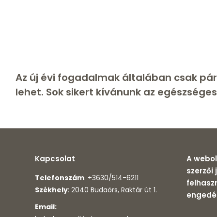
Az új évi fogadalmak általában csak pár
lehet. Sok sikert kívánunk az egészséges 
Kapcsolat
A webol
szerzői
Telefonszám
. +3630/514-6211
felhasz
Székhely
: 2040 Budaörs, Raktár út 1.
engedél
Email: