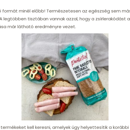
ő formát minél előbb! Természetesen az egészség sem másod
A legtöbben tisztában vannak azzal, hogy a zsírlerakódást a
yása már látható eredményre vezet.
rmékeket kell keresni, amelyek úgy helyettesítik a korábbi 