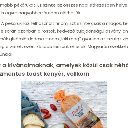
omabb pékárukat. Ez szinte az összes napi étkezésben helyet 
k is egyre nagyobb számban elérhetők.
 A pékárukhoz felhasznált finomliszt szinte csak a magok, te
lése során azonban a rostok, kedvező tulajdonságú ásványi a
mék glikémiás indexe – nem „löki meg” gyorsan az inzulin szin
ég érzetet, ezért később leszünk éhesek! Magyarán ezekkel 
unkra!
 a kívánalmaknak, amelyek közül csak néh
zmentes toast kenyér, vollkorn