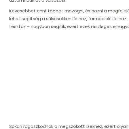
aztán indulhat a változás!
Kevesebbet enni, többet mozogni, és hozni a megfelel
lehet segítség a súlycsökkentéshez, formaalakításhoz. 
tészták – nagyban segítik, ezért ezek részleges elhag
Sokan ragaszkodnak a megszokott ízekhez, ezért olyan te