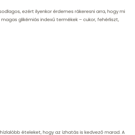
lagos, ezért ilyenkor érdemes rákeresni arra, hogy mi
 magas glikémiás indexű termékek – cukor, fehérliszt,
hízlalóbb ételeket, hogy az ízhatás is kedvező marad. A