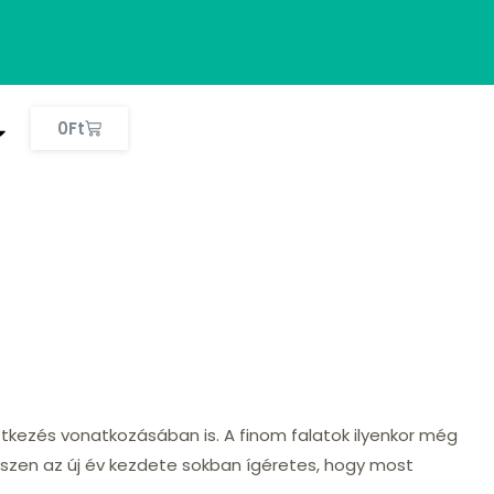
0
Ft
kezés vonatkozásában is. A finom falatok ilyenkor még
iszen az új év kezdete sokban ígéretes, hogy most