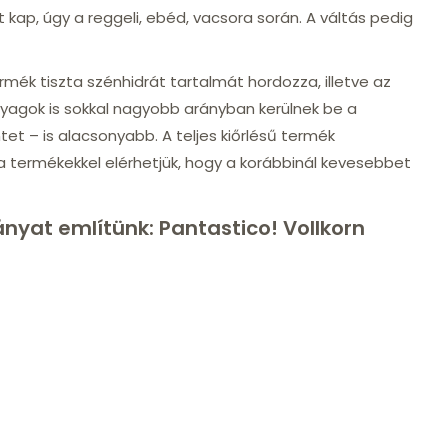
kap, úgy a reggeli, ebéd, vacsora során. A váltás pedig
rmék tiszta szénhidrát tartalmát hordozza, illetve az
nyagok is sokkal nagyobb arányban kerülnek be a
tet – is alacsonyabb. A teljes kiőrlésű termék
a termékekkel elérhetjük, hogy a korábbinál kevesebbet
ányat említünk:
Pantastico! Vollkorn