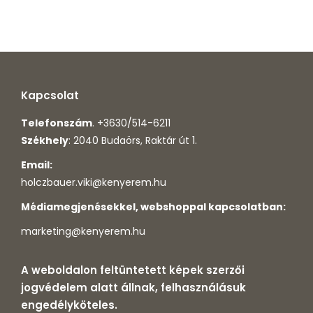
Kapcsolat
Telefonszám
. +3630/514-6211
Székhely
: 2040 Budaörs, Raktár út 1.
Email:
holczbauer.viki@kenyerem.hu
Médiamegjenésekkel, webshoppal kapcsolatban:
marketing@kenyerem.hu
A weboldalon feltüntetett képek szerzői
jogvédelem alatt állnak, felhasználásuk
engedélyköteles.