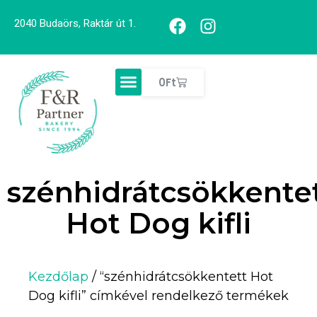
2040 Budaörs, Raktár út 1.
0
Ft
szénhidrátcsökkente
Hot Dog kifli
Kezdőlap
/ “szénhidrátcsökkentett Hot
Dog kifli” címkével rendelkező termékek