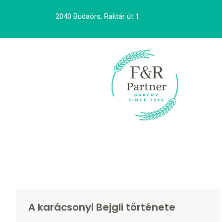
2040 Budaörs, Raktár út 1.
A karácsonyi Bejgli története