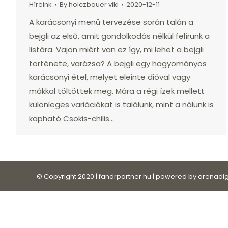
Híreink
By
holczbauer viki
2020-12-11
A karácsonyi menü tervezése során talán a
bejgli az első, amit gondolkodás nélkül felírunk a
listára. Vajon miért van ez így, mi lehet a bejgli
története, varázsa? A bejgli egy hagyományos
karácsonyi étel, melyet eleinte dióval vagy
mákkal töltöttek meg. Mára a régi ízek mellett
különleges variációkat is találunk, mint a nálunk is
kapható Csokis-chilis…
© Copyright 2020 | fandrpartner.hu | powered by
arenadig