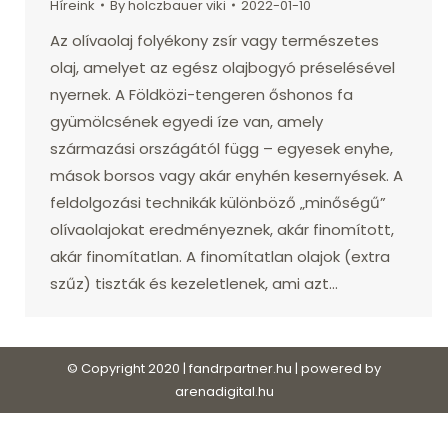
Híreink
By
holczbauer viki
2022-01-10
Az olívaolaj folyékony zsír vagy természetes
olaj, amelyet az egész olajbogyó préselésével
nyernek. A Földközi-tengeren őshonos fa
gyümölcsének egyedi íze van, amely
származási országától függ – egyesek enyhe,
mások borsos vagy akár enyhén kesernyések. A
feldolgozási technikák különböző „minőségű”
olívaolajokat eredményeznek, akár finomított,
akár finomítatlan. A finomítatlan olajok (extra
szűz) tiszták és kezeletlenek, ami azt…
© Copyright 2020 | fandrpartner.hu | powered by
arenadigital.hu