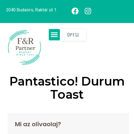
2040 Budaörs, Raktár út 1.
0
Ft
Pantastico! Durum
Toast
Mi az olívaolaj?