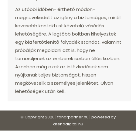
Az utóbbi időben- érthető módon-
megnövekedett az igény a biztonságos, minél
kevesebb kontaktust követelő vásárlás
lehetőségére. A legtöbb boltban kihelyeztek
egy kézfertőtlenítő folyadék standot, valamint
próbálják megoldani azt is, hogy ne
tömörüljenek az emberek sorban állás közben.
Azonban még ezek az intézkedések sem
nyújtanak teljes biztonságot, hiszen
megkövetelik a személyes jelenlétet. Olyan
lehetőségek után kell…
© Copyright 2020 | fandrpartner.hu | powered by
arenadigital.hu