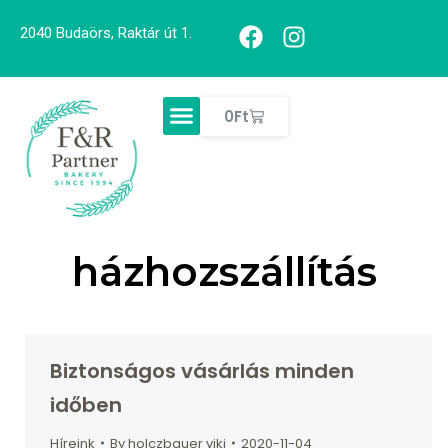
2040 Budaörs, Raktár út 1.
0
Ft
házhozszállítás
Biztonságos vásárlás minden
időben
Híreink
By
holczbauer viki
2020-11-04