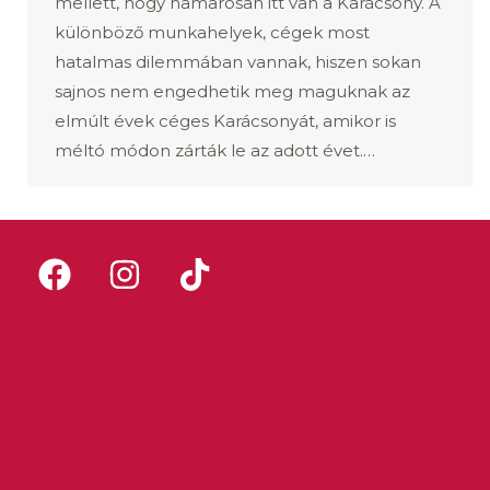
mellett, hogy hamarosan itt van a Karácsony. A
különböző munkahelyek, cégek most
hatalmas dilemmában vannak, hiszen sokan
sajnos nem engedhetik meg maguknak az
elmúlt évek céges Karácsonyát, amikor is
méltó módon zárták le az adott évet.…