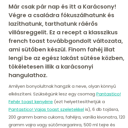
Már csak pár nap és itt a Karácsony!
Végre a családra fókuszálhatunk és
lazíthatunk, tarthatunk ráérős
villásreggelit. Ez a recept a klasszikus
french toast továbbgondolt változata,
ami sütőben készül. Finom fahéj illat
lengi be az egész lakást sütése közben,
tökéletesen illik a karácsonyi
hangulathoz.
Amilyen bonyolultnak hangzik a neve, olyan könnyű
elkészíteni. Szükségünk lesz egy csomag
Pantastico!
Fehér toast kenyérre
(ezt helyettesíthetjük a
Pantastico! Vajas toast szeletekkel
is), 6 db tojásra,
200 gramm barna cukorra, fahéjra, vanília kivonatra, 120
gramm vajra vagy sütőmargarinra, 500 ml tejre és