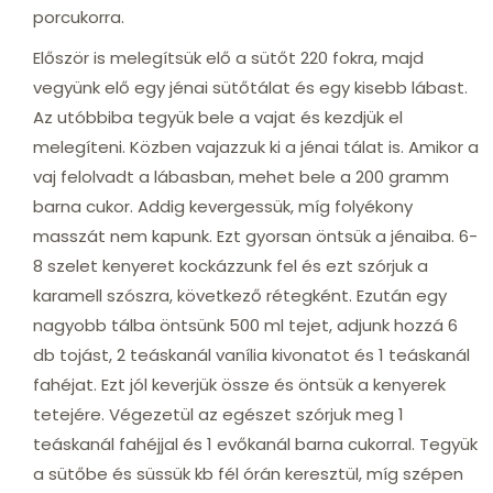
porcukorra.
Először is melegítsük elő a sütőt 220 fokra, majd
vegyünk elő egy jénai sütőtálat és egy kisebb lábast.
Az utóbbiba tegyük bele a vajat és kezdjük el
melegíteni. Közben vajazzuk ki a jénai tálat is. Amikor a
vaj felolvadt a lábasban, mehet bele a 200 gramm
barna cukor. Addig kevergessük, míg folyékony
masszát nem kapunk. Ezt gyorsan öntsük a jénaiba. 6-
8 szelet kenyeret kockázzunk fel és ezt szórjuk a
karamell szószra, következő rétegként. Ezután egy
nagyobb tálba öntsünk 500 ml tejet, adjunk hozzá 6
db tojást, 2 teáskanál vanília kivonatot és 1 teáskanál
fahéjat. Ezt jól keverjük össze és öntsük a kenyerek
tetejére. Végezetül az egészet szórjuk meg 1
teáskanál fahéjjal és 1 evőkanál barna cukorral. Tegyük
a sütőbe és süssük kb fél órán keresztül, míg szépen