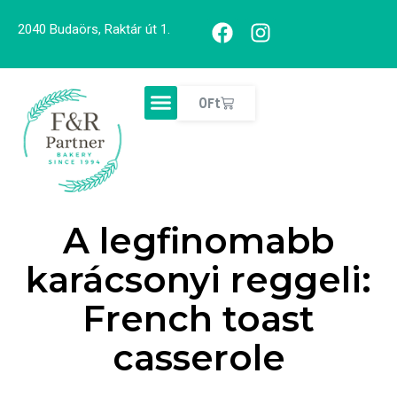
2040 Budaörs, Raktár út 1.
0
Ft
A legfinomabb
karácsonyi reggeli:
French toast
casserole